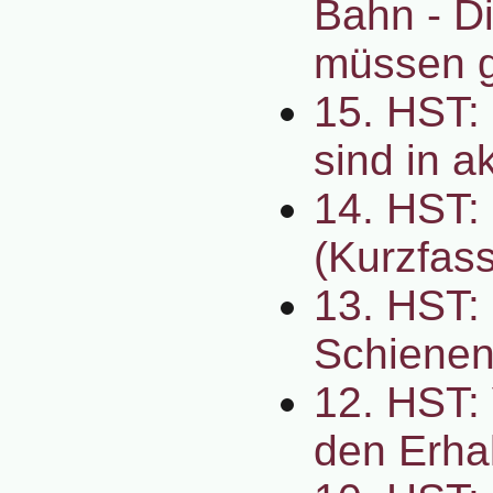
Bahn - Di
müssen g
15. HST:
sind in a
14. HST:
(Kurzfas
13. HST: 
Schienen
12. HST:
den Erhal