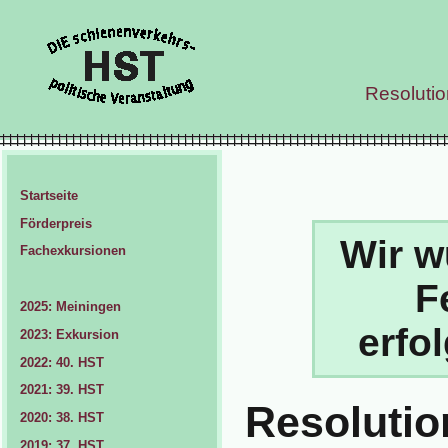
Resoluti
Startseite
Förderpreis
Wir w
Fachexkursionen
F
2025: Meiningen
erfo
2023: Exkursion
2022: 40. HST
2021: 39. HST
Resolutio
2020: 38. HST
2019: 37. HST