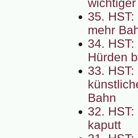
wichtiger
35. HST: 
mehr Bah
34. HST:
Hürden b
33. HST:
künstlich
Bahn
32. HST:
kaputt