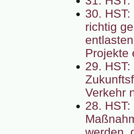
31. HST:
30. HST:
richtig g
entlaste
Projekte 
29. HST:
Zukunfts
Verkehr 
28. HST: 
Maßnahme
werden, d