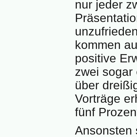
nur jeder z
Präsentatio
unzufrieden
kommen auf
positive E
zwei sogar 
über dreißi
Vorträge er
fünf Prozen
Ansonsten s