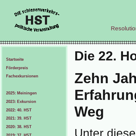
Resoluti
Die 22. H
Startseite
Förderpreis
Zehn Jah
Fachexkursionen
Erfahrun
2025: Meiningen
2023: Exkursion
Weg
2022: 40. HST
2021: 39. HST
2020: 38. HST
Unter diese
2019: 37. HST