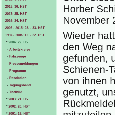
Horber Sch
2018: 36. HST
2017: 35. HST
November 
2016: 34. HST
2005 - 2015: 23. - 33. HST
Wieder hat
1994 - 2004: 12. - 22. HST
*
2004: 22. HST
den Weg n
-
Arbeitskreise
gefunden, 
-
Fahrzeuge
-
Pressemeldungen
Schienen-T
-
Programm
von ihnen h
-
Resolution
-
Tagungsband
genutzt, un
-
Titelbild
*
2003: 21. HST
Rückmeldeb
*
2002: 20. HST
mitzuteilen
*
2001: 19. HST