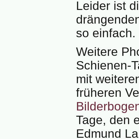
Leider ist d
drängenden
so einfach.
Weitere Pho
Schienen-T
mit weitere
früheren Ve
Bilderboge
Tage, den e
Edmund Lau