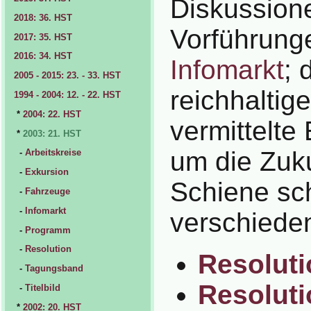
Diskussion
2018: 36. HST
Vorführung
2017: 35. HST
2016: 34. HST
Infomarkt
; 
2005 - 2015: 23. - 33. HST
reichhaltig
1994 - 2004: 12. - 22. HST
*
2004: 22. HST
vermittelte
*
2003: 21. HST
um die Zuk
-
Arbeitskreise
-
Exkursion
Schiene sch
-
Fahrzeuge
-
Infomarkt
verschiede
-
Programm
-
Resolution
Resoluti
-
Tagungsband
Resoluti
-
Titelbild
*
2002: 20. HST