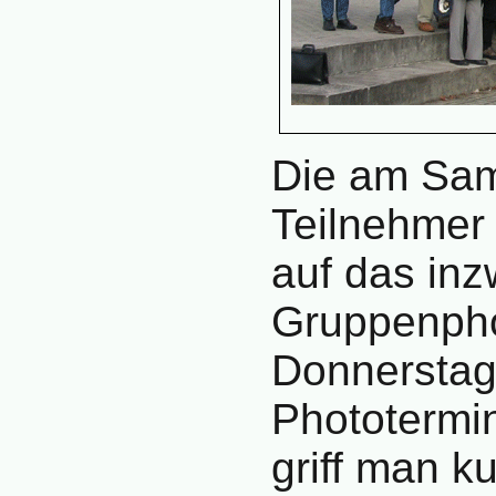
Die am Sa
Teilnehmer 
auf das inz
Gruppenphot
Donnerstag
Phototermi
griff man k