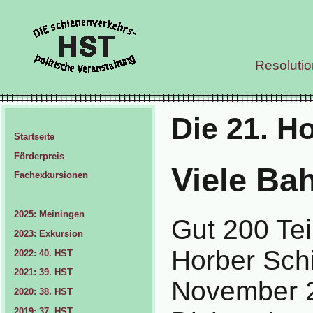
Resoluti
Die 21. H
Startseite
Förderpreis
Viele Ba
Fachexkursionen
2025: Meiningen
Gut 200 Te
2023: Exkursion
Horber Sch
2022: 40. HST
2021: 39. HST
November 2
2020: 38. HST
2019: 37. HST