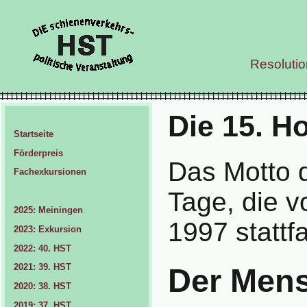
Resoluti
Die 15. H
Startseite
Förderpreis
Das Motto 
Fachexkursionen
Tage, die 
2025: Meiningen
1997 stattf
2023: Exkursion
2022: 40. HST
2021: 39. HST
Der Mens
2020: 38. HST
2019: 37. HST