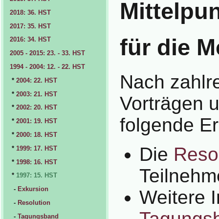
Mittelpun
2018: 36. HST
2017: 35. HST
für die 
2016: 34. HST
2005 - 2015: 23. - 33. HST
1994 - 2004: 12. - 22. HST
Nach zahlre
*
2004: 22. HST
*
2003: 21. HST
Vorträgen 
*
2002: 20. HST
folgende Er
*
2001: 19. HST
*
2000: 18. HST
Die
Reso
*
1999: 17. HST
*
1998: 16. HST
Teilnehm
*
1997: 15. HST
-
Exkursion
Weitere 
-
Resolution
Tagungs
-
Tagungsband