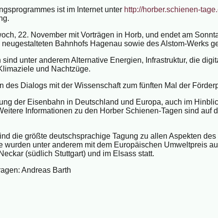
ngsprogrammes ist im Internet unter
http://horber.schienen-tage
ng.
och, 22. November mit Vorträgen in Horb, und endet am Sonnta
es neugestalteten Bahnhofs Hagenau sowie des Alstom-Werks ge
nd unter anderem Alternative Energien, Infrastruktur, die digi
Klimaziele und Nachtzüge.
des Dialogs mit der Wissenschaft zum fünften Mal der Förder
ung der Eisenbahn in Deutschland und Europa, auch im Hinblick a
Weitere Informationen zu den Horber Schienen-Tagen sind auf 
nd die größte deutschsprachige Tagung zu allen Aspekten des 
ie wurden unter anderem mit dem Europäischen Umweltpreis aus
kar (südlich Stuttgart) und im Elsass statt.
fragen: Andreas Barth