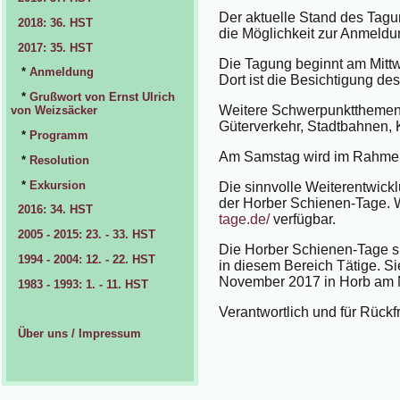
Der aktuelle Stand des Tagu
2018: 36. HST
die Möglichkeit zur Anmeldu
2017: 35. HST
Die Tagung beginnt am Mittw
*
Anmeldung
Dort ist die Besichtigung d
*
Grußwort von Ernst Ulrich
Weitere Schwerpunktthemen si
von Weizsäcker
Güterverkehr, Stadtbahnen, 
*
Programm
Am Samstag wird im Rahmen 
*
Resolution
*
Exkursion
Die sinnvolle Weiterentwickl
der Horber Schienen-Tage. 
2016: 34. HST
tage.de/
verfügbar.
2005 - 2015: 23. - 33. HST
Die Horber Schienen-Tage si
1994 - 2004: 12. - 22. HST
in diesem Bereich Tätige. S
November 2017 in Horb am Nec
1983 - 1993: 1. - 11. HST
Verantwortlich und für Rück
Über uns / Impressum