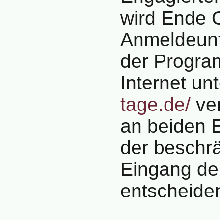
wird Ende O
Anmeldeunt
der Progra
Internet un
tage.de/
ver
an beiden E
der beschr
Eingang de
entscheide