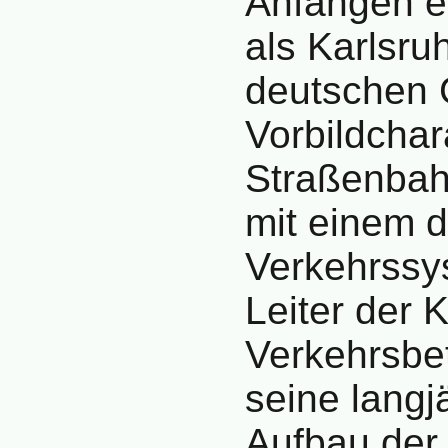
Anfängen e
als Karlsru
deutschen 
Vorbildchar
Straßenbah
mit einem 
Verkehrssys
Leiter der 
Verkehrsbet
seine lang
Aufbau der