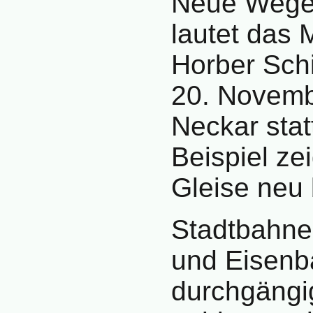
Neue Wege 
lautet das 
Horber Schi
20. Novemb
Neckar stat
Beispiel ze
Gleise neu
Stadtbahne
und Eisenb
durchgängi