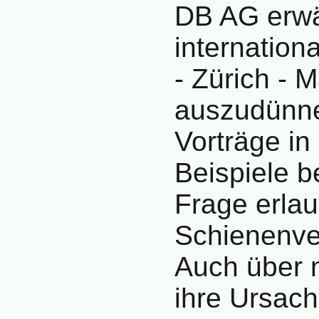
DB AG erwä
internation
- Zürich - 
auszudünne
Vorträge in 
Beispiele be
Frage erlau
Schienenve
Auch über 
ihre Ursac