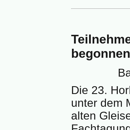
Teilnehm
begonne
Ba
Die 23. Ho
unter dem 
alten Gleise
Fachtagun