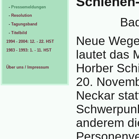
Schienen
-
Pressemeldungen
-
Resolution
Bad
-
Tagungsband
-
Titelbild
Neue Wege 
1994 - 2004: 12. - 22. HST
1983 - 1993: 1. - 11. HST
lautet das 
Horber Schi
Über uns / Impressum
20. Novemb
Neckar stat
Schwerpunk
anderem di
Personenve