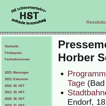
Resoluti
Presseme
Startseite
Förderpreis
Horber S
Fachexkursionen
Programm 
2025: Meiningen
2023: Exkursion
Tage
(Bad 
2022: 40. HST
Stadtbahn
2021: 39. HST
2020: 38. HST
Endorf, 18
2019: 37. HST