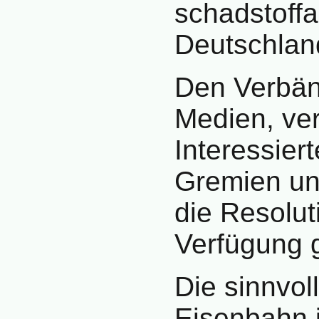
schadstoff
Deutschland
Den Verbän
Medien, ver
Interessier
Gremien un
die Resolut
Verfügung g
Die sinnvol
Eisenbahn 