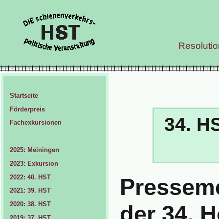
Resoluti
Startseite
Förderpreis
34. H
Fachexkursionen
2025: Meiningen
2023: Exkursion
2022: 40. HST
Presseme
2021: 39. HST
2020: 38. HST
der 34. 
2019: 37. HST