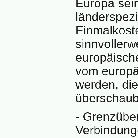
Europa sein
länderspezi
Einmalkost
sinnvollerw
europäisc
vom europä
werden, die
überschauba
- Grenzübe
Verbindung