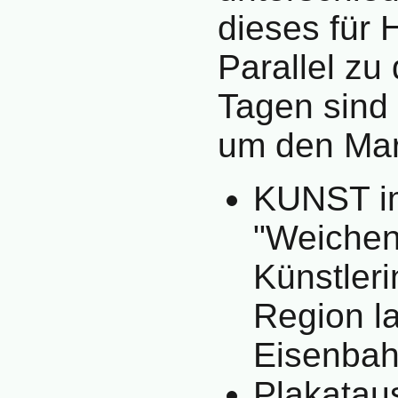
dieses für 
Parallel zu
Tagen sind 
um den Mark
KUNST i
"Weichen
Künstler
Region l
Eisenbahn
Plakatau